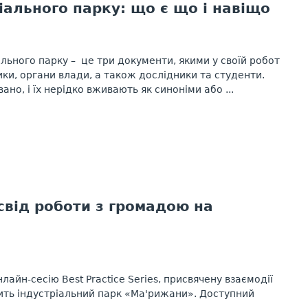
іального парку: що є що і навіщо
льного парку – це три документи, якими у своїй роботі
ики, органи влади, а також дослідники та студенти.
но, і їх нерідко вживають як синоніми або ...
свід роботи з громадою на
айн-сесію Best Practice Series, присвячену взаємодії
вить індустріальний парк «Ма'рижани». Доступний