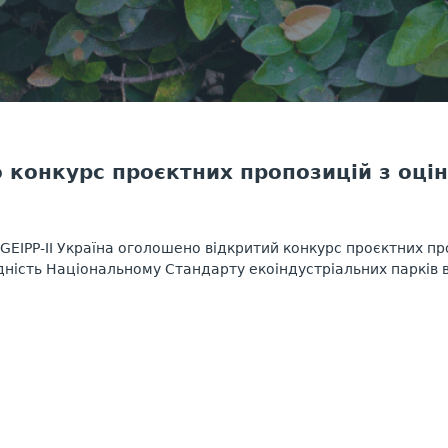
конкурс проєктних пропозицій з оцін
GEIPP-II Україна оголошено відкритий конкурс проєктних пр
дність Національному Стандарту екоіндустріальних парків в У