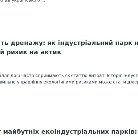
сть дренажу: як індустріальний парк 
й ризик на актив
ілля досі часто сприймають як статтю витрат. Історія індус
вильне управління екологічними ризиками може стати джер
майбутніх екоіндустріальних парків: