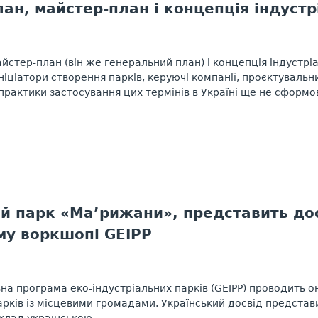
ан, майстер-план і концепція індустр
йстер-план (він же генеральний план) і концепція індустріа
ніціатори створення парків, керуючі компанії, проєктувальн
практики застосування цих термінів в Україні ще не сформова
й парк «Ма’рижани», представить до
му воркшопі GEIPP
на програма еко-індустріальних парків (GEIPP) проводить онл
арків із місцевими громадами. Український досвід предста
лад українською ...