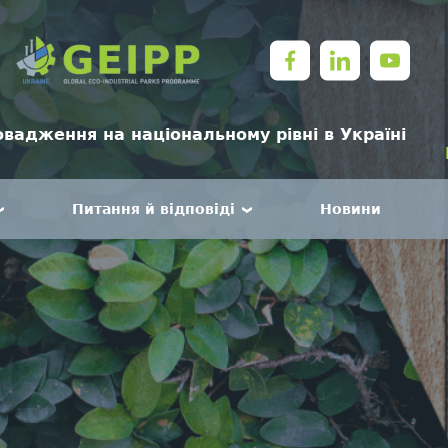
овадження на національному рівні в Україні
Питання й відповіді
Новини