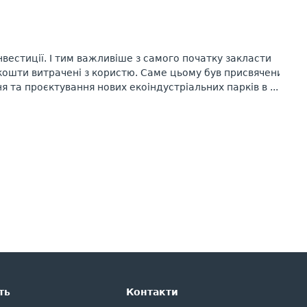
нвестиції. І тим важливіше з самого початку закласти
 кошти витрачені з користю. Саме цьому був присвячений
 та проєктування нових екоіндустріальних парків в ...
ть
Контакти