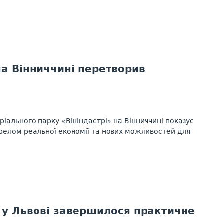
на Вінниччині перетворив
тріального парку «ВінІндастрі» на Вінниччині показує
елом реальної економії та нових можливостей для
 у Львові завершилося практичне