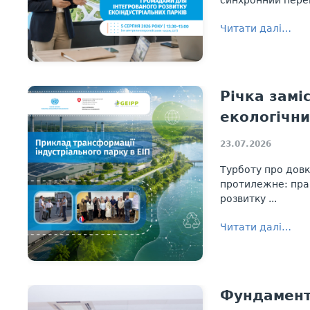
Читати далі…
Річка замі
екологічни
23.07.2026
Турботу про довк
протилежне: пра
розвитку ...
Читати далі…
Фундамент 