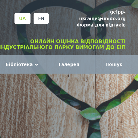
geipp-
ukraine@unido.org
UA
EN
Форма для відгуків
ОНЛАЙН ОЦІНКА ВІДПОВІДНОСТІ
ІНДУСТРІАЛЬНОГО ПАРКУ ВИМОГАМ ДО ЕІП
Бібліотека
Галерея
Пошук