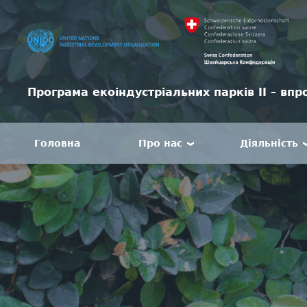
Програма екоіндустріальних парків II – впр
Головна
Про нас
Діяльність