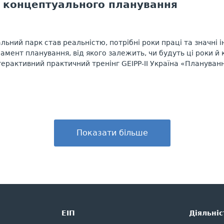
з концептуального планування
льний парк став реальністю, потрібні роки праці та значні і
мент планування, від якого залежить, чи будуть ці роки й
ерактивний практичний тренінг GEIPP-II Україна «Планування
Показати більше
ЕІП
Дiяльнiс