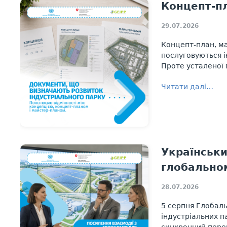
Концепт-пл
29.07.2026
Концепт-план, ма
послуговуються і
Проте усталеної 
Читати далі…
Українськи
глобально
28.07.2026
5 серпня Глобаль
індустріальних п
синхронний перек