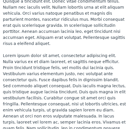
Quisque a tincidunt elit. Donec vitae condimentum tellus.
Nullam nec iaculis velit. Nullam lobortis urna at elit aliquam
vehicula. Orci varius natoque penatibus et magnis dis
parturient montes, nascetur ridiculus mus. Morbi consequat
erat quis scelerisque gravida. In scelerisque sollicitudin
porttitor. Aenean accumsan lacinia leo, eget tincidunt nisi
accumsan eget. Aliquam erat volutpat. Pellentesque sagittis
risus a eleifend aliquet.
Lorem ipsum dolor sit amet, consectetur adipiscing elit.
Nulla varius ex et diam laoreet, et sagittis neque efficitur.
Proin tincidunt tristique felis, vel mollis dui lacinia quis.
Vestibulum varius elementum justo, nec volutpat ante
consectetur quis. Fusce dapibus felis in dignissim blandit.
Sed commodo aliquet consequat. Duis iaculis magna lectus,
quis tristique augue lacinia tincidunt. Duis quis magna in elit
vestibulum facilisis. Curabitur congue sit amet orci quis
fringilla. Pellentesque consequat, nisi ut lobortis ultricies, est
enim vehicula turpis, ut gravida sapien lorem eu diam.
Aenean ut orci non eros vulputate malesuada. In lacus
turpis, laoreet vel lorem ac, semper lacinia eros. Vivamus et
quam felis. Nam sollicitudin, leo in condimentum posuere,