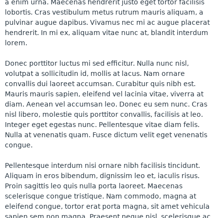
a enim urna. Maecenas hendrerit justo eget tortor facilisis
lobortis. Cras vestibulum metus rutrum mauris aliquam, a
pulvinar augue dapibus. Vivamus nec mi ac augue placerat
hendrerit. In mi ex, aliquam vitae nunc at, blandit interdum
lorem.
Donec porttitor luctus mi sed efficitur. Nulla nunc nisl,
volutpat a sollicitudin id, mollis at lacus. Nam ornare
convallis dui laoreet accumsan. Curabitur quis nibh est.
Mauris mauris sapien, eleifend vel lacinia vitae, viverra at
diam. Aenean vel accumsan leo. Donec eu sem nunc. Cras
nisl libero, molestie quis porttitor convallis, facilisis at leo.
Integer eget egestas nunc. Pellentesque vitae diam felis.
Nulla at venenatis quam. Fusce dictum velit eget venenatis
congue.
Pellentesque interdum nisi ornare nibh facilisis tincidunt.
Aliquam in eros bibendum, dignissim leo et, iaculis risus.
Proin sagittis leo quis nulla porta laoreet. Maecenas
scelerisque congue tristique. Nam commodo, magna at
eleifend congue, tortor erat porta magna, sit amet vehicula
sapien sem non magna. Praesent neque nisl, scelerisque ac