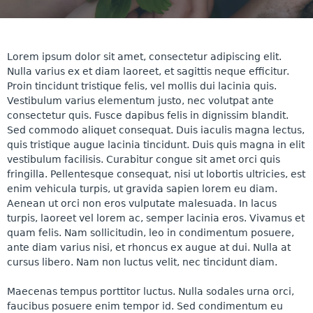
Lorem ipsum dolor sit amet, consectetur adipiscing elit.
Nulla varius ex et diam laoreet, et sagittis neque efficitur.
Proin tincidunt tristique felis, vel mollis dui lacinia quis.
Vestibulum varius elementum justo, nec volutpat ante
consectetur quis. Fusce dapibus felis in dignissim blandit.
Sed commodo aliquet consequat. Duis iaculis magna lectus,
quis tristique augue lacinia tincidunt. Duis quis magna in elit
vestibulum facilisis. Curabitur congue sit amet orci quis
fringilla. Pellentesque consequat, nisi ut lobortis ultricies, est
enim vehicula turpis, ut gravida sapien lorem eu diam.
Aenean ut orci non eros vulputate malesuada. In lacus
turpis, laoreet vel lorem ac, semper lacinia eros. Vivamus et
quam felis. Nam sollicitudin, leo in condimentum posuere,
ante diam varius nisi, et rhoncus ex augue at dui. Nulla at
cursus libero. Nam non luctus velit, nec tincidunt diam.
Maecenas tempus porttitor luctus. Nulla sodales urna orci,
faucibus posuere enim tempor id. Sed condimentum eu