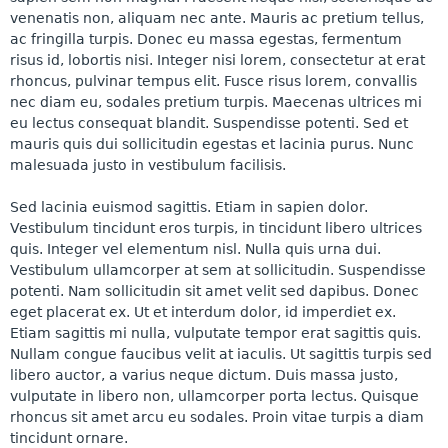
venenatis non, aliquam nec ante. Mauris ac pretium tellus,
ac fringilla turpis. Donec eu massa egestas, fermentum
risus id, lobortis nisi. Integer nisi lorem, consectetur at erat
rhoncus, pulvinar tempus elit. Fusce risus lorem, convallis
nec diam eu, sodales pretium turpis. Maecenas ultrices mi
eu lectus consequat blandit. Suspendisse potenti. Sed et
mauris quis dui sollicitudin egestas et lacinia purus. Nunc
malesuada justo in vestibulum facilisis.
Sed lacinia euismod sagittis. Etiam in sapien dolor.
Vestibulum tincidunt eros turpis, in tincidunt libero ultrices
quis. Integer vel elementum nisl. Nulla quis urna dui.
Vestibulum ullamcorper at sem at sollicitudin. Suspendisse
potenti. Nam sollicitudin sit amet velit sed dapibus. Donec
eget placerat ex. Ut et interdum dolor, id imperdiet ex.
Etiam sagittis mi nulla, vulputate tempor erat sagittis quis.
Nullam congue faucibus velit at iaculis. Ut sagittis turpis sed
libero auctor, a varius neque dictum. Duis massa justo,
vulputate in libero non, ullamcorper porta lectus. Quisque
rhoncus sit amet arcu eu sodales. Proin vitae turpis a diam
tincidunt ornare.