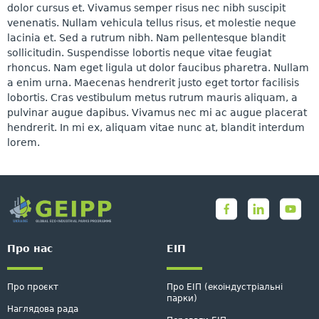
dolor cursus et. Vivamus semper risus nec nibh suscipit
venenatis. Nullam vehicula tellus risus, et molestie neque
lacinia et. Sed a rutrum nibh. Nam pellentesque blandit
sollicitudin. Suspendisse lobortis neque vitae feugiat
rhoncus. Nam eget ligula ut dolor faucibus pharetra. Nullam
a enim urna. Maecenas hendrerit justo eget tortor facilisis
lobortis. Cras vestibulum metus rutrum mauris aliquam, a
pulvinar augue dapibus. Vivamus nec mi ac augue placerat
hendrerit. In mi ex, aliquam vitae nunc at, blandit interdum
lorem.
Про нас
ЕІП
Про проєкт
Про ЕІП (екоіндустріальні
парки)
Наглядова рада