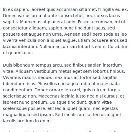
In ex sapien, laoreet quis accumsan sit amet, fringilla eu ex.
Donec varius urna ut ante consectetur, nec cursus lacus
sagittis. Maecenas ut placerat odio. Fusce accumsan, mi ut
consectetur aliquam, sapien nunc tincidunt lacus, sed
posuere est augue non urna. Aenean sed libero sodales leo
viverra vehicula non aliquet augue. Etiam posuere eros sed
lacinia interdum. Nullam accumsan lobortis enim. Curabitur
et quam lacus.
Duis bibendum tempus arcu, sed finibus sapien interdum
vitae. Aliquam vestibulum metus eget sem lobortis finibus.
Vivamus mauris neque, maximus ac tortor sed, sagittis
bibendum risus. Phasellus consequat odio ut malesuada
condimentum. Donec ornare leo orci, quis rutrum turpis
scelerisque non. Maecenas lacinia justo nec nisl cursus, et
laoreet nunc pretium. Quisque tincidunt, quam vitae
scelerisque posuere, elit leo aliquet quam, nec egestas
magna ligula sed ipsum. Sed iaculis orci at lectus aliquet
iaculis pretium in enim.