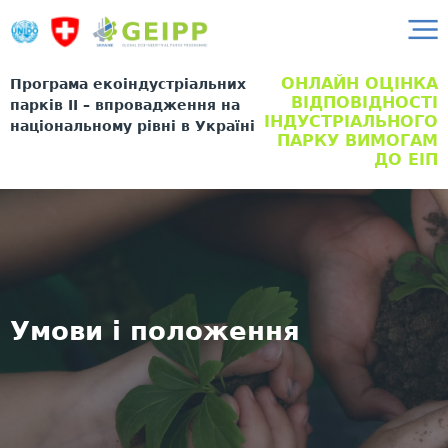
ОНЛАЙН ОЦІНКА
Програма екоіндустріальних
ВІДПОВІДНОСТІ
парків II – впровадження на
ІНДУСТРІАЛЬНОГО
національному рівні в Україні
ПАРКУ ВИМОГАМ
ДО ЕІП
Умови і положення