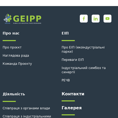
Про нас
ЕІП
Про проєкт
Про ЕІП (екоіндустріальні
парки)
Наглядова рада
Переваги ЕІП
Команда Проєкту
Індустріальний симбіоз та
синергії
РЕЧВ
Контакти
Дiяльнiсть
Галерея
Співпраця з органами влади
Співпраця з індустріальними