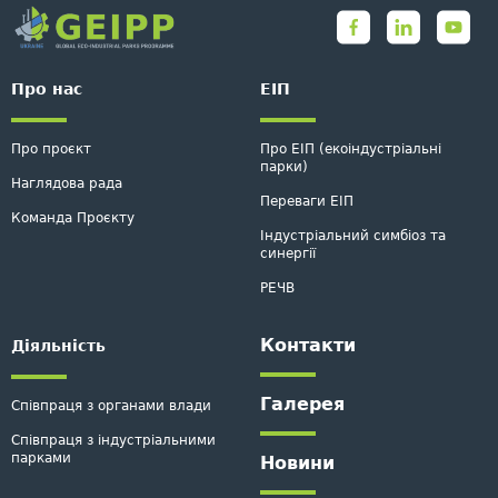
Про нас
ЕІП
Про проєкт
Про ЕІП (екоіндустріальні
парки)
Наглядова рада
Переваги ЕІП
Команда Проєкту
Індустріальний симбіоз та
синергії
РЕЧВ
Контакти
Дiяльнiсть
Галерея
Співпраця з органами влади
Співпраця з індустріальними
парками
Новини