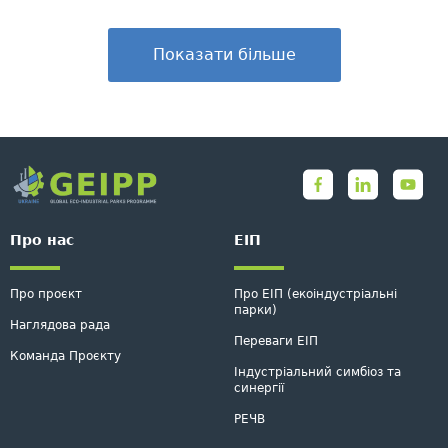
Показати більше
Про нас
ЕІП
Про проєкт
Про ЕІП (екоіндустріальні
парки)
Наглядова рада
Переваги ЕІП
Команда Проєкту
Індустріальний симбіоз та
синергії
РЕЧВ